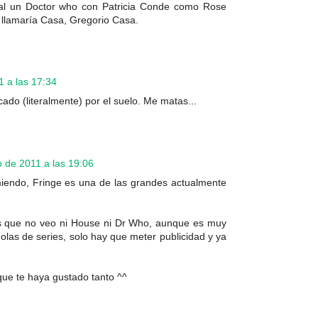
al un Doctor who con Patricia Conde como Rose
 llamaría Casa, Gregorio Casa.
1 a las 17:34
cado (literalmente) por el suelo. Me matas...
 de 2011 a las 19:06
miendo, Fringe es una de las grandes actualmente
 es que no veo ni House ni Dr Who, aunque es muy
olas de series, solo hay que meter publicidad y ya
que te haya gustado tanto ^^