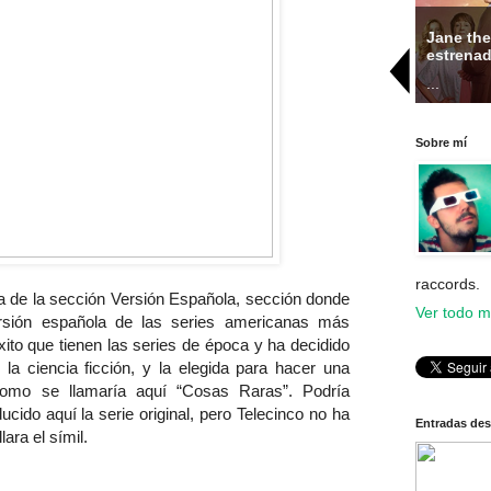
Jane the
¿Dónde puedes leerme ahora?
estrenad
...
...
Sobre mí
raccords.
a de la sección Versión Española, sección donde
Ver todo mi
rsión española de las series americanas más
éxito que tienen las series de época y ha decidido
a ciencia ficción, y la elegida para hacer una
como se llamaría aquí “Cosas Raras”. Podría
ucido aquí la serie original, pero Telecinco no ha
Entradas de
lara el símil.