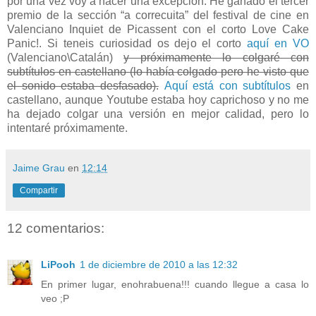
por una vez voy a hacer una excepción. He ganado el tercer
premio de la sección “a correcuita” del festival de cine en
Valenciano Inquiet de Picassent con el corto Love Cake
Panic!. Si teneis curiosidad os dejo el corto
aquí en VO
(Valenciano\Catalán)
y próximamente lo colgaré con
subtítulos en castellano (lo había colgado pero he visto que
el sonido estaba desfasado).
Aquí está con subtítulos
en
castellano, aunque Youtube estaba hoy caprichoso y no me
ha dejado colgar una versión en mejor calidad, pero lo
intentaré próximamente.
Jaime Grau
en
12:14
Compartir
12 comentarios:
LiPooh
1 de diciembre de 2010 a las 12:32
En primer lugar, enohrabuena!!! cuando llegue a casa lo
veo ;P