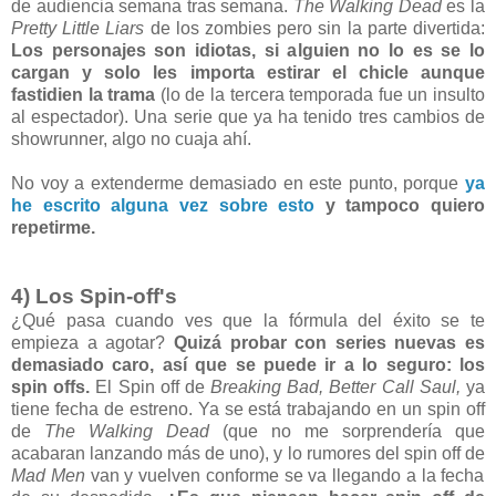
de audiencia semana tras semana.
The Walking Dead
es la
Pretty Little Liars
de los zombies pero sin la parte divertida:
Los personajes son idiotas, si alguien no lo es se lo
cargan y solo les importa estirar el chicle aunque
fastidien la trama
(lo de la tercera temporada fue un insulto
al espectador). Una serie que ya ha tenido tres cambios de
showrunner, algo no cuaja ahí.
No voy a extenderme demasiado en este punto, porque
ya
he escrito alguna vez sobre esto
y tampoco quiero
repetirme.
4) Los Spin-off's
¿Qué pasa cuando ves que la fórmula del éxito se te
empieza a agotar?
Quizá probar con series nuevas es
demasiado caro, así que se puede ir a lo seguro: los
spin offs.
El Spin off de
Breaking Bad, Better Call Saul,
ya
tiene fecha de estreno.
Ya se está trabajando en un spin off
de
The Walking Dead
(que no me sorprendería que
acabaran lanzando más de uno), y lo rumores del spin off de
Mad Men
van y vuelven conforme se va llegando a la fecha