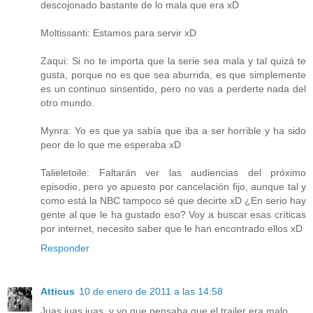
descojonado bastante de lo mala que era xD
Moltissanti: Estamos para servir xD
Zaqui: Si no te importa que la serie sea mala y tal quizá te
gusta, porque no es que sea aburrida, es que simplemente
es un continuo sinsentido, pero no vas a perderte nada del
otro mundo.
Mynra: Yo es que ya sabía que iba a ser horrible y ha sido
peor de lo que me esperaba xD
Talieletoile: Faltarán ver las audiencias del próximo
episodio, pero yo apuesto por cancelación fijo, aunque tal y
como está la NBC tampoco sé que decirte xD ¿En serio hay
gente al que le ha gustado eso? Voy a buscar esas críticas
por internet, necesito saber que le han encontrado ellos xD
Responder
Atticus
10 de enero de 2011 a las 14:58
Juas juas juas, y yo que pensaba que el trailer era malo...