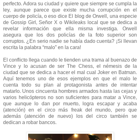
perfecto. Adora su ciudad y quiere que siempre se cumpla la
ley, aunque parece que existe mucha corrupción en el
cuerpo de policía, o eso dice El blog de Orwell, una especie
de Gossip Girl, Señor X o Wikileaks local que se dedica a
revelar información que ella misma investiga. Orwell
asegura que los dos policías de la foto superior son
corruptos. ¿En serio nadie se había dado cuenta? ¡Si llevan
escrita la palabra “malo” en la cara!
El conflicto llega cuando le tienden una trama al buenazo de
Vince y lo acusan de ser The Chess, el némesis de la
ciudad que se dedica a hacer el mal cual Joker en Batman.
Aquí tenemos uno de esos ejemplos en que el malo le
cuenta todo su plan al protagonista antes de intentar
matarlo. Unos cincuenta hombres armados hasta las cejas y
varios helicópteros no son suficientes para matar a Vince,
que aunque lo dan por muerto, logra escapar y acaba
(atención) en el circo más freak del mundo, pero que
además (atención de nuevo) los del circo también se
dedican a robar bancos.