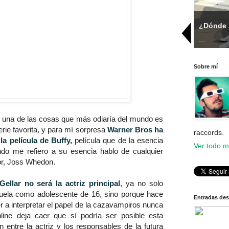
Galavant: la nueva Dr Horrible
¿Dónde 
...
...
Sobre mí
una de las cosas que más odiaría del mundo es
rie favorita, y para mí sorpresa
Warner Bros ha
raccords.
a película de Buffy,
película que de la esencia
Ver todo mi
ando me refiero a su esencia hablo de cualquier
or, Joss Whedon.
ellar no será la actriz principal
, ya no solo
uela como adolescente de 16, sino porque hace
Entradas de
r a interpretar el papel de la cazavampiros nunca
line deja caer que sí podría ser posible esta
ón entre la actriz y los responsables de la futura