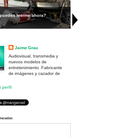
Jane the Virgin es lo mejor qu
puedes leerme ahora?
estrenado The CW en toda su 
...
Jaime Grau
Audiovisual, transmedia y
nuevos modelos de
entretenimiento. Fabricante
de imágenes y cazador de
 perfil
stacadas