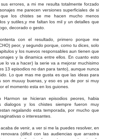
 sus errores, a mi me resulta totalmente forzado
sonajes me parecen versiones superficiales de si
 que los chistes se me hacen mucho menos
os y sutiles,y me faltan los mil y un detalles que
logo, decorado o gesto.
ontenta con el resultado, primero porque me
HO) peor, y segundo porque, como tu dices, solo
pitulos y los nuevos responsables aun tienen que
sonajes y la dinamica entre ellos. En cuanto esto
e lo va a hacer) la serie va a mejorar muchisimo
pues 13 episodios no dan para tanto), aunque nunca
sido. Lo que mas me gusta es que las ideas para
los son muuuy buenas, y eso es ya de por si muy
or el momento esta en los guiones.
 Harmon se hicieran episodios peores, habia
los dialogos y los chistes siempre fueron muy
 estan regalando esta temporada, por mucho que
aginativas o interesantes.
caba de venir, a ver si me la puedes resolver, en
renovara (dificil con las audiencias que arrastra