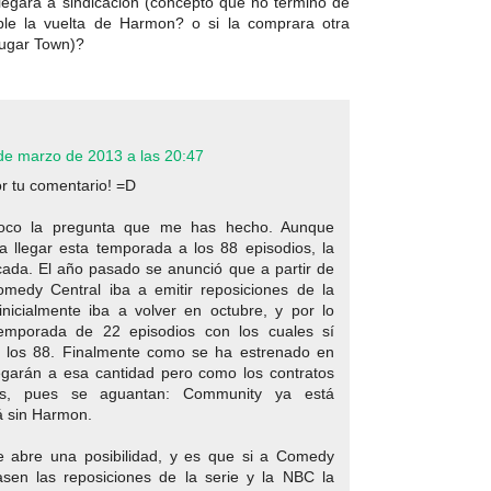
llegara a sindicacion (concepto que no termino de
tible la vuelta de Harmon? o si la comprara otra
ugar Town)?
de marzo de 2013 a las 20:47
r tu comentario! =D
oco la pregunta que me has hecho. Aunque
 llegar esta temporada a los 88 episodios, la
icada. El año pasado se anunció que a partir de
medy Central iba a emitir reposiciones de la
nicialmente iba a volver en octubre, y por lo
temporada de 22 episodios con los cuales sí
a los 88. Finalmente como se ha estrenado en
egarán a esa cantidad pero como los contratos
os, pues se aguantan: Community ya está
á sin Harmon.
se abre una posibilidad, y es que si a Comedy
asen las reposiciones de la serie y la NBC la