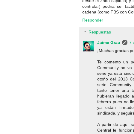
desde el 2ndo capitulo) y 
controlar) podria ser fac
cadena (como TBS con Co
Responder
Respuestas
Jaime Grau
7 
¡Muchas gracias po
Te comento un p
Community no va a
serie ya está sind
otoño del 2013 Co
serie. Community i
tanto tener una 
hubieran llegado 
febrero pues no ll
ya están firmad
sindicada, y seguir
A partir de aquí 
Central le funcion