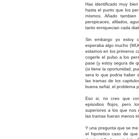
Has identificado muy bien
hasta el punto que los per
mismos. Añado tambien
perspicaces, afilados, agud
tanto enriquecian cada dia
Sin embargo yo estoy c
esperaba algo mucho (MUC
estamos en los primeros ca
cogerle el pulso a los per
pase (y estoy segura de qu
(si tiene la oportunidad, 
sera lo que podria haber 
las tramas de los capitu
buena señal, el problema p
Eso si, no creo que con
episodios flojos, pero 
superiores a los que nos
las tramas fueran menos im
Y una pregunta que se me a
el hipotetico caso de que 