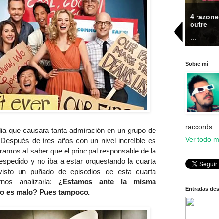
Jane the Virgin es lo mejor que ha
4 razone
estrenado The CW en toda su historia
cutre
...
...
Sobre mí
raccords.
a que causara tanta admiración en un grupo de
Ver todo mi
espués de tres años con un nivel increíble es
amos al saber que el principal responsable de la
espedido y no iba a estar orquestando la cuarta
isto un puñado de episodios de esta cuarta
nos analizarla:
¿Estamos ante la misma
Entradas de
o es malo? Pues tampoco.