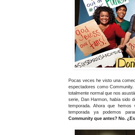
 la nueva Dr Horrible
¿Dónde puedes leerme ahora?
...
Pocas veces he visto una comedi
espectadores como Community. D
totalmente normal que nos asustár
serie, Dan Harmon, había sido d
temporada. Ahora que hemos v
temporada ya podemos parar
Community que antes? No. ¿Es